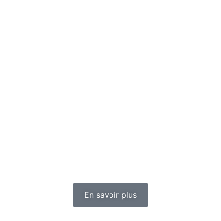
stèmes de parking
Chargement électrique
Software et ap
tages
Références
À propos de nous
Carrière
C
Parkex 2024 à Coventry (UK)
 stationnement organisée par la British P
23 mai 2024, Parkstory était invité à Coventry (Royaume-Uni) au
échanges animés avec les personnes intéressées, nous avons p
contacts.
En savoir plus